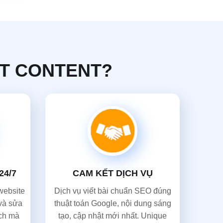
ẾT CONTENT?
24/7
CAM KẾT DỊCH VỤ
 website
Dịch vụ viết bài chuẩn SEO đúng
 và sửa
thuật toán Google, nội dung sáng
ách mà
tạo, cập nhật mới nhất. Unique