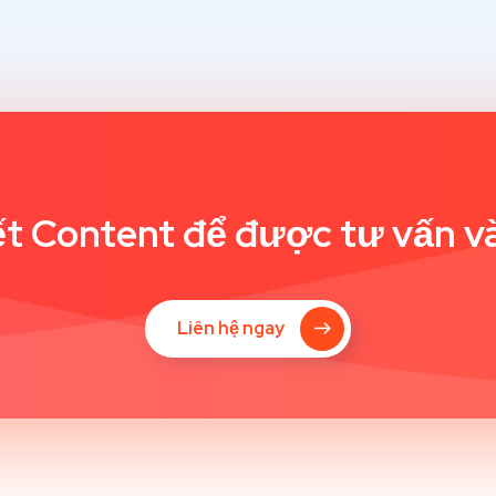
t Content để được tư vấn và
Liên hệ ngay