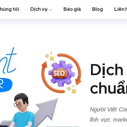
chúng tôi
Dịch vụ
Báo giá
Blog
Liên 
Dịch 
chuẩ
Người Viết Co
lĩnh vực mark