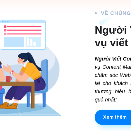
VỀ CHÚNG
Người V
vụ viết
Người
V
iết Co
vụ Content Mar
chăm sóc Webs
lại cho khách 
thương hiệu b
quả nhất!
Xem thêm