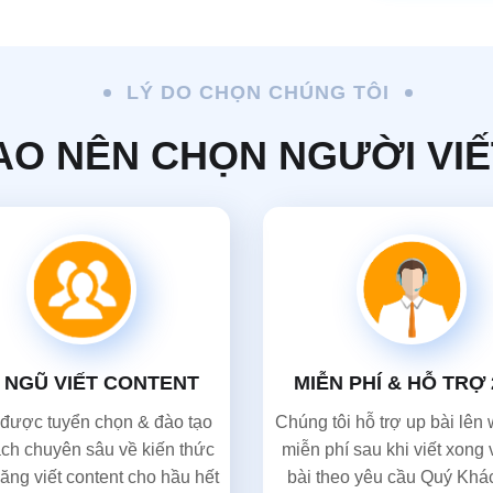
LÝ DO CHỌN CHÚNG TÔI
SAO NÊN CHỌN NGƯỜI VI
 NGŨ VIẾT CONTENT
MIỄN PHÍ & HỖ TRỢ 
được tuyển chọn & đào tạo
Chúng tôi hỗ trợ up bài lên
ch chuyên sâu về kiến thức
miễn phí sau khi viết xong
ăng viết content cho hầu hết
bài theo yêu cầu Quý Kh