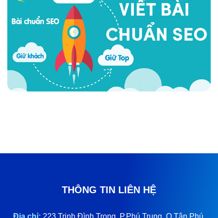
THÔNG TIN LIÊN HỆ
Địa chỉ:
223 Trịnh Đình Trọng, P.Phú Trung, Q.Tân Phú,