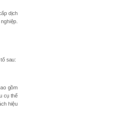
cấp dịch
 nghiệp.
tố sau:
 bao gồm
u cụ thể
ách hiệu