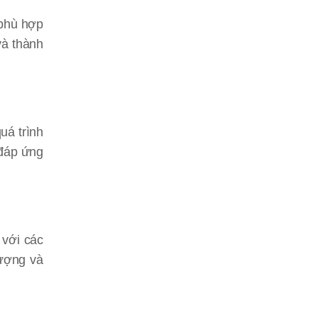
 phù hợp
và thành
uá trình
 đáp ứng
 với các
lượng và