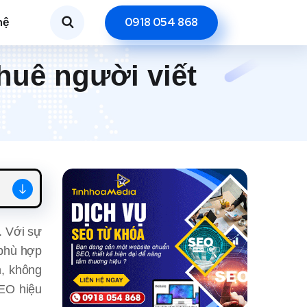
hệ
0918 054 868
huê người viết
. Với sự
 phù hợp
n, không
SEO hiệu