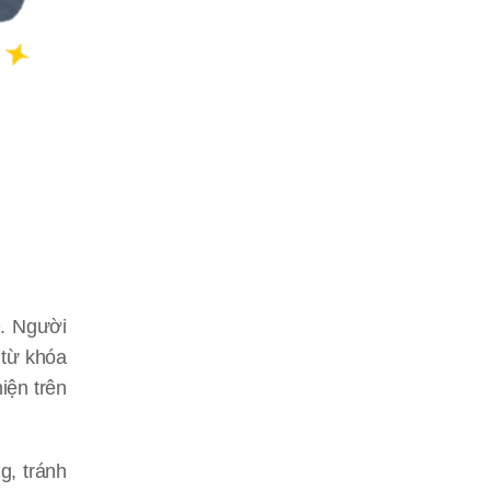
O. Người
 từ khóa
iện trên
g, tránh