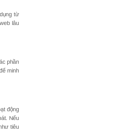
 dụng từ
 web lâu
các phần
 để minh
oạt động
oát. Nếu
như tiêu