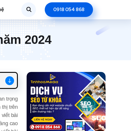
hệ
0918 054 868
năm 2024
an trọng
thị trên
viết bài
càng cao