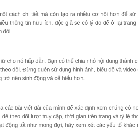
 một cách chi tiết mà còn tạo ra nhiều cơ hội hơn để sử
ều thông tin hữu ích, độc giả sẽ có lý do để ở lại trang
n đổi.
i giữ cho nó hấp dẫn. Bạn có thể chia nhỏ nội dung thành 
 theo dõi. Đừng quên sử dụng hình ảnh, biểu đồ và video
g trở nên sinh động và dễ hiểu hơn.
ủa các bài viết dài của mình để xác định xem chúng có h
ể theo dõi lượt truy cập, thời gian trên trang và tỷ lệ th
oạt động tốt như mong đợi, hãy xem xét các yếu tố khác 