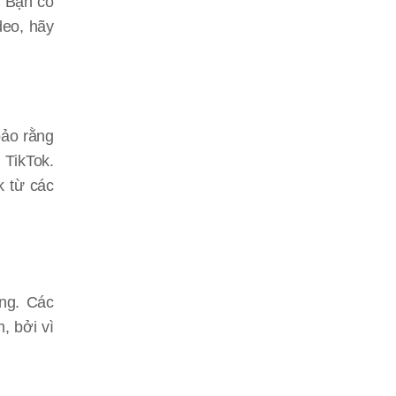
. Bạn có
deo, hãy
bảo rằng
 TikTok.
k từ các
ng. Các
, bởi vì