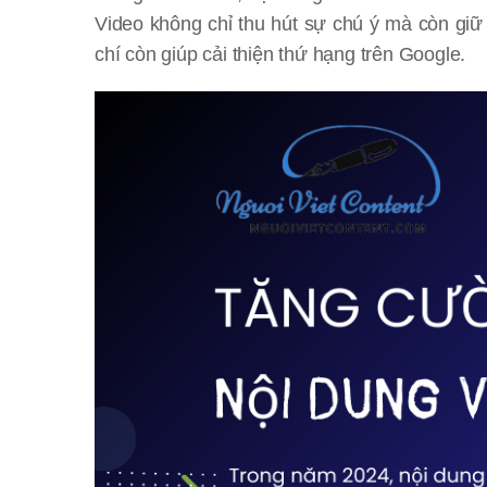
Video không chỉ thu hút sự chú ý mà còn giữ
chí còn giúp cải thiện thứ hạng trên Google.