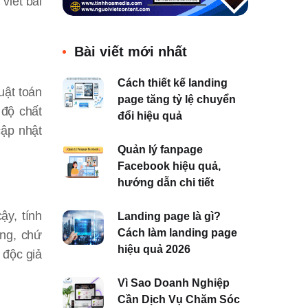
viết bài
Bài viết mới nhất
Cách thiết kế landing
uật toán
page tăng tỷ lệ chuyển
 độ chất
đổi hiệu quả
cập nhật
Quản lý fanpage
Facebook hiệu quả,
hướng dẫn chi tiết
ậy, tính
Landing page là gì?
Cách làm landing page
ùng, chứ
hiệu quả 2026
 độc giả
Vì Sao Doanh Nghiệp
Cần Dịch Vụ Chăm Sóc