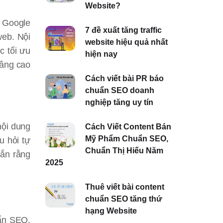
Website?
. Google
7 đề xuất tăng traffic
web. Nội
website hiệu quả nhất
c tối ưu
hiện nay
nâng cao
Cách viết bài PR báo
chuẩn SEO doanh
nghiệp tăng uy tín
nội dung
Cách Viết Content Bán
Mỹ Phẩm Chuẩn SEO,
u hỏi tự
Chuẩn Thị Hiếu Năm
hắn rằng
2025
Thuê viết bài content
chuẩn SEO tăng thứ
hạng Website
uẩn SEO.