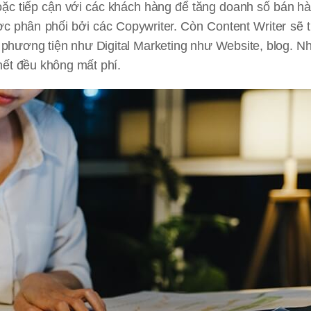
 hoặc tiếp cận với các khách hàng để tăng doanh số bán h
ợc phân phối bởi các Copywriter. Còn Content Writer sẽ 
c phương tiện như Digital Marketing như Website, blog. N
hết đều không mất phí.