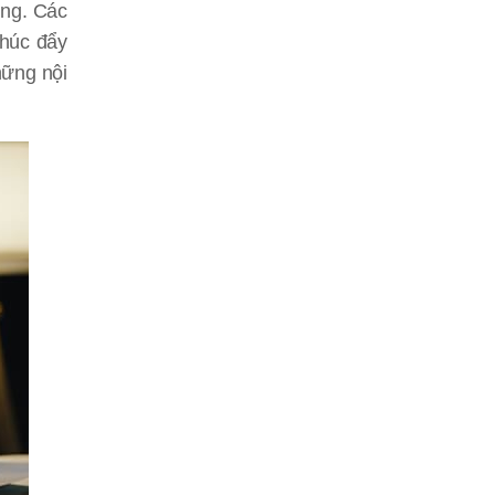
àng. Các
thúc đẩy
hững nội