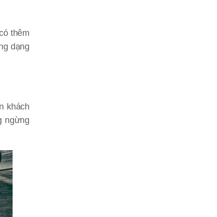
 có thêm
ừng dạng
ìn khách
ng ngừng