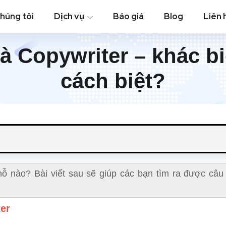
chúng tôi
Dịch vụ
Báo giá
Blog
Liên 
à Copywriter – khác b
cách biệt?
ỗ nào? Bài viết sau sẽ giúp các bạn tìm ra được câu t
er