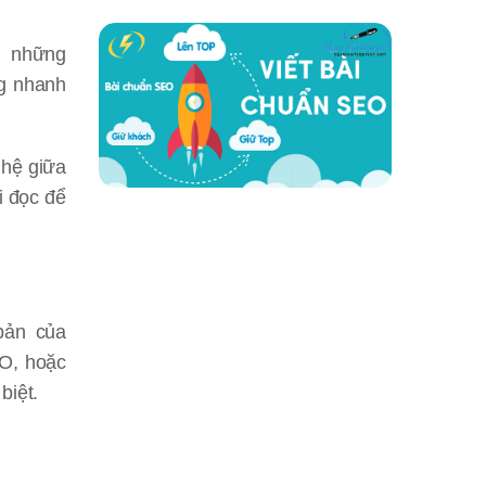
ụ những
ng nhanh
 hệ giữa
i đọc để
bản của
EO, hoặc
biệt.