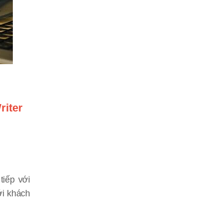
riter
tiếp với
ới khách