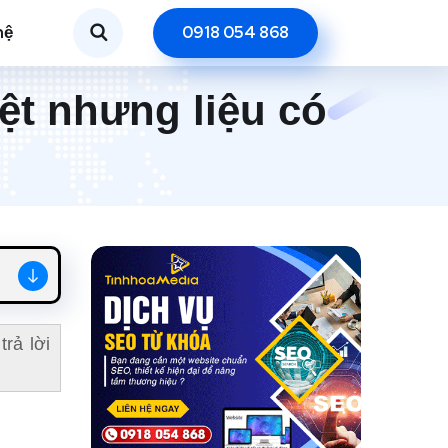
hệ
0918 054 868
iệt nhưng liệu có
rả lời