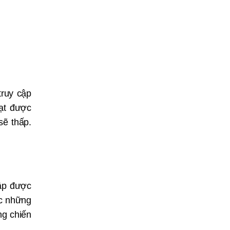
truy cập
đạt được
sẽ thấp.
hập được
ợc những
ng chiến