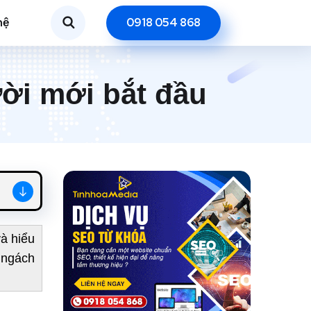
hệ
0918 054 868
ời mới bắt đầu
à hiểu
 ngách