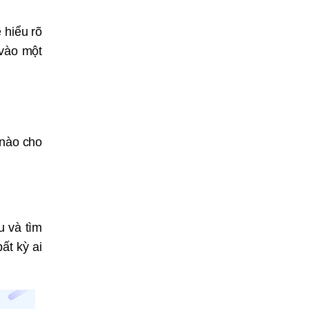
 hiểu rõ
 vào một
 nào cho
u và tìm
ất kỳ ai